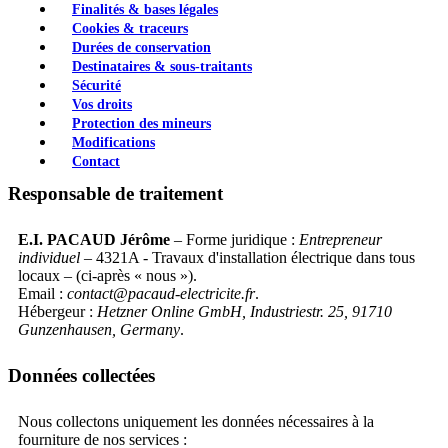
Finalités & bases légales
Cookies & traceurs
Durées de conservation
Destinataires & sous-traitants
Sécurité
Vos droits
Protection des mineurs
Modifications
Contact
Responsable de traitement
E.I. PACAUD Jérôme
– Forme juridique :
Entrepreneur
individuel
– 4321A - Travaux d'installation électrique dans tous
locaux – (ci‑après « nous »).
Email :
contact@pacaud-electricite.fr
.
Hébergeur :
Hetzner Online GmbH, Industriestr. 25, 91710
Gunzenhausen, Germany
.
Données collectées
Nous collectons uniquement les données nécessaires à la
fourniture de nos services :